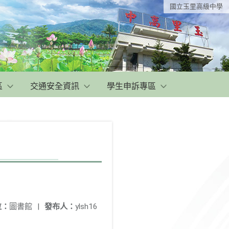
國立玉里高級中學
區
交通安全資訊
學生申訴專區
位：
圖書館
|
發布人：
ylsh16