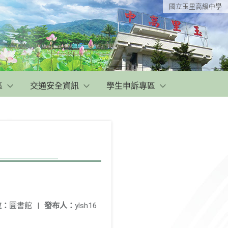
國立玉里高級中學
區
交通安全資訊
學生申訴專區
位：
圖書館
|
發布人：
ylsh16