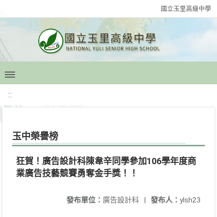
國立玉里高級中學
:::
玉中榮譽榜
狂賀！廣告設計科陳韋辛同學參加106學年度商
業廣告技藝競賽勇奪金手獎！！
發布單位：
廣告設計科
|
發布人：
ylsh23