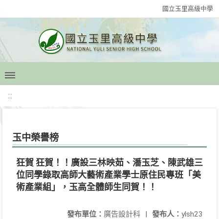
國立玉里高級中學
:::
玉中榮譽榜
狂賀 狂賀！！廣設三林映茹、潘玉芝、陳武雄三
位同學錄取高師大藝術產業學士原住民專班「美
術產業組」，玉高全體師生同賀！！
發布單位：
廣告設計科
|
發布人：
ylsh23