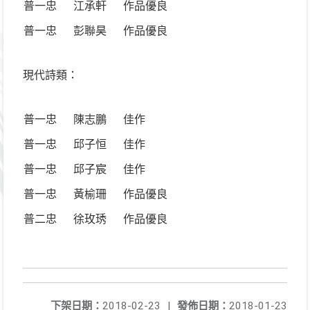
普一忠
江承軒
作品優良
普一忠
彭聯昊
作品優良
現代詩類：
普一忠
陳志鵬
佳作
普一忠
邱子恒
佳作
普一忠
邱子宸
佳作
普一忠
黃榆珊
作品優良
普二忠
徐玫琇
作品優良
下架日期：
2018-02-23
|
發佈日期：
2018-01-23