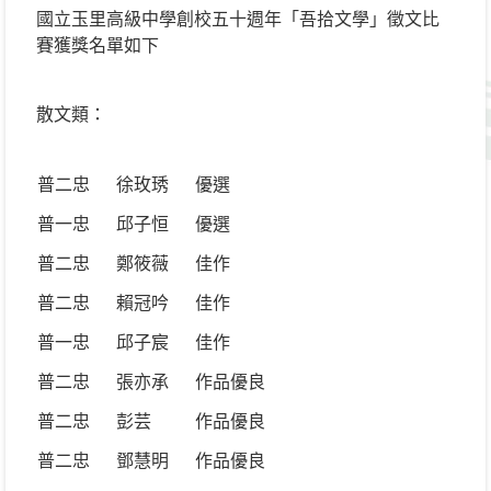
國立玉里高級中學創校五十週年「吾拾文學」徵文比
賽獲獎名單如下
散文類：
普二忠
徐玫琇
優選
普一忠
邱子恒
優選
普二忠
鄭筱薇
佳作
普二忠
賴冠吟
佳作
普一忠
邱子宸
佳作
普二忠
張亦承
作品優良
普二忠
彭芸
作品優良
普二忠
鄧慧明
作品優良