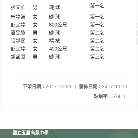
第一名
張文華
男
鏈 球
朱婷謙
女
鏈 球
第一名
彭宜婷
女
800公尺
第一名
潘旻駿
男
鏈 球
第二名
張靜雯
女
標 槍
第二名
彭宜婷
女
400公尺
第二名
胡盛閔
男
鏈 球
第三名
下架日期：
2017-12-21
|
發佈日期：
2017-11-21
點擊率：
578
|
國立玉里高級中學