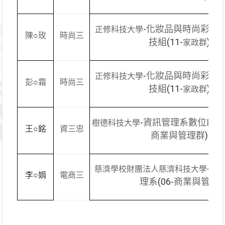
-
化妝品與時尚彩妝
正修科技大學
○
陳
玫
時尚三
(11-
)
技組
家政群
-
化妝品與時尚彩妝
正修科技大學
○
彭
霜
時尚三
(11-
)
技組
家政群
-
資訊管理系數位創新
樹德科技大學
王
○
銘
資三忠
)
商業與管理群
-
行
慈濟學校財團法人慈濟科技大學
李
○
娟
電商三
(06-
理系
商業與管理