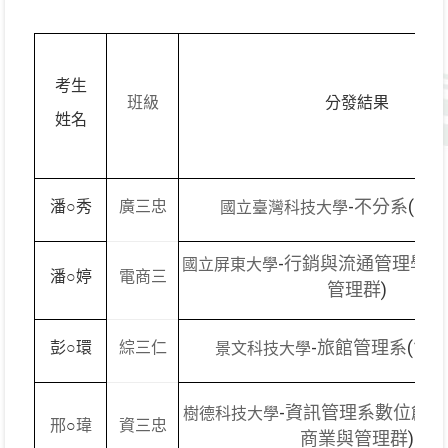
考生
分發結果
班級
姓名
-
(16-
潘
○
秀
不分系
廣三忠
國立臺灣科技大學
-
行銷與流通管理學系
國立屏東大學
潘
○
婷
電商三
管理群
)
-
(12-
彭
○
環
旅館管理系
綜三仁
景文科技大學
-
資訊管理系數位創新
樹德科技大學
○
邢
瑋
資三忠
)
商業與管理群