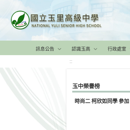
訊息公告
認識玉高
行政處室
:::
玉中榮譽榜
時尚二 柯欣如同學 參