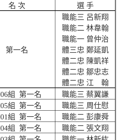
名 次
選 手
職能三 呂新翔
職能二 林韋翰
職能一 曾仲治
第一名
體三忠 鄭延凱
體二忠 陳凱祥
體二忠 鄒忠志
體二忠 江 翰
06
組
第一名
職能三 蔡翼謙
05
組
第一名
職能三 周仕慰
01
組
第一名
職能二 彭康舜
04
組
第一名
職能二 張文翔
03
組
第一名
職能一 林新紘