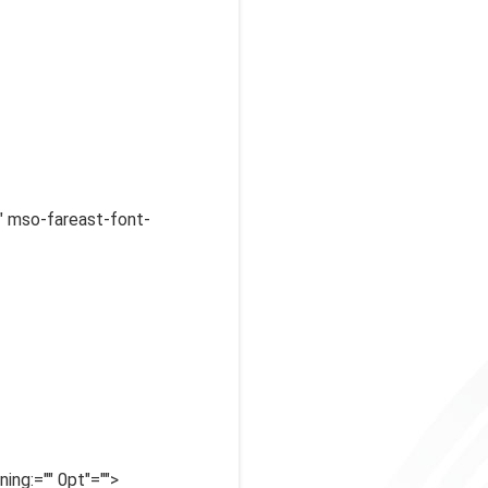
="" mso-fareast-font-
ing:="" 0pt"="">