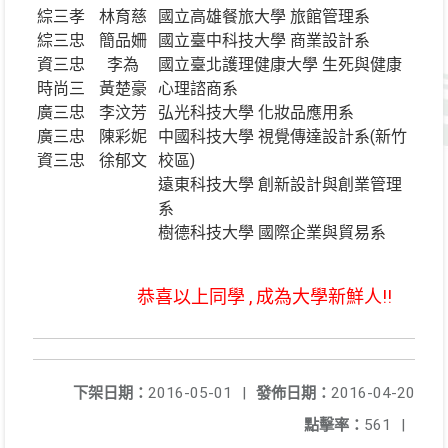
綜三孝
林育慈
國立高雄餐旅大學 旅館管理系
綜三忠
簡品姍
國立臺中科技大學 商業設計系
資三忠
李為
國立臺北護理健康大學 生死與健康
時尚三
黃楚豪
心理諮商系
廣三忠
李汶芳
弘光科技大學 化妝品應用系
廣三忠
陳彩妮
中國科技大學 視覺傳達設計系(新竹
資三忠
徐郁文
校區)
遠東科技大學 創新設計與創業管理
系
樹德科技大學 國際企業與貿易系
恭喜以上同學 , 成為大學新鮮人!!
下架日期：
2016-05-01
|
發佈日期：
2016-04-20
點擊率：
561
|