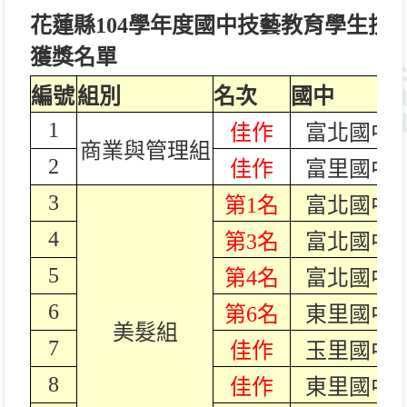
花蓮縣104學年度國中技藝教育學
獲獎名單
編號
組別
名次
國中
1
佳作
富北國中
商業與管理組
2
佳作
富里國中
3
第1名
富北國中
4
第3名
富北國中
5
第4名
富北國中
6
第6名
東里國中
美髮組
7
佳作
玉里國中
8
佳作
東里國中