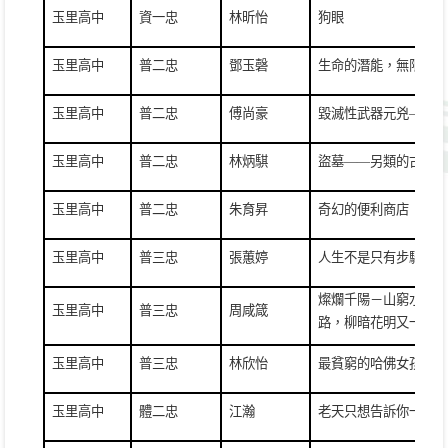
玉里高中
資一忠
林昕怡
狗眼
玉里高中
普二忠
鄧玉磬
生命的潛能，無限
玉里高中
普二忠
傅尚豪
毀滅性武器元兇
——
原
玉里高中
普二忠
林炳騏
盜墓
——
另類的古文明
玉里高中
普二忠
朱育昇
奇幻的便利商店
玉里高中
普三忠
張蕙婷
人生不是只有步驟一二
燦爛千陽－山窮水盡疑
玉里高中
普三忠
周咸箴
路，柳暗花明又一村
玉里高中
普三忠
林欣怡
最貧窮的哈佛女孩
玉里高中
體二忠
江瀚
老天只想告訴你一些事