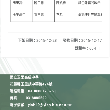
玉里高中
體二忠
陳凱祥
紅色外套的啟示
玉里高中
資三忠
李為
勇氣使世界變單純
下架日期：
2015-12-28
|
發佈日期：
2015-12-17
點擊率：
604
|
國立玉里高級中學
花蓮縣玉里鎮中華路424號
聯絡電話
03-8886171~5
|
傳真
03-8885529
電子信箱
ylsh19@ylsh.hlc.edu.tw