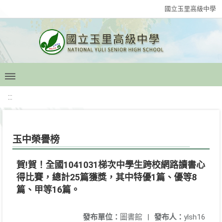
國立玉里高級中學
:::
玉中榮譽榜
賀!賀！全國1041031梯次中學生跨校網路讀書心
得比賽，總計25篇獲獎，其中特優1篇、優等8
篇、甲等16篇。
發布單位：
圖書館
|
發布人：
ylsh16