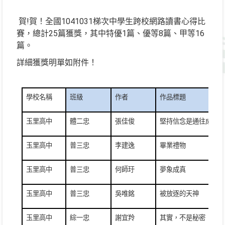
賀!賀！全國1041031梯次中學生跨校網路讀書心得比
賽，總計25篇獲獎，其中特優1篇、優等8篇、甲等16
篇。
詳細獲獎明單如附件！
學校名稱
班級
作者
作品標題
玉里高中
體二忠
張佳俊
堅持信念是通往成功的
玉里高中
普三忠
李建逸
畢業禮物
玉里高中
普三忠
何師玗
夢象成真
玉里高中
普三忠
吳唯銘
被放逐的天神
玉里高中
綜一忠
謝宜羚
其實，不是秘密