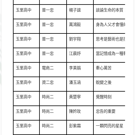
玉里高中
普一忠
楊子誼
談論生命的本質：孤
r
玉里高中
普一忠
萬鴻毅
身為人父才會懂的事
玉里高中
普一忠
劉宇翔
思考是藝術也是技術
玉里高中
普一忠
江晨妤
當記憶成為一種奢侈的
玉里高中
電商二
李美娟
牽心萬苦
玉里高中
資二忠
潘玉涵
蛻變之後
玉里高中
時尚二
黃楚寧
覺醒時刻
玉里高中
時尚二
陳妗玫
忠告的重要
玉里高中
時尚二
彭紫霜
一顆閃亮的星星