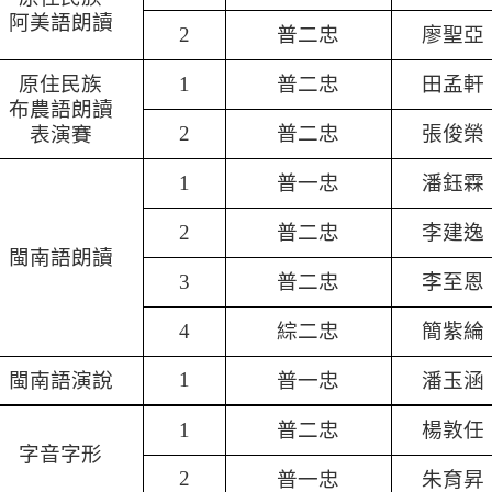
阿美語朗讀
普二忠
廖聖亞
2
原住民族
普二忠
田孟軒
1
布農語朗讀
普二忠
張俊榮
表演賽
2
普一忠
潘鈺霖
1
普二忠
李建逸
2
閩南語朗讀
普二忠
李至恩
3
綜二忠
簡紫綸
4
閩南語演說
普一忠
潘玉涵
1
普二忠
楊敦任
1
字音字形
普一忠
朱育昇
2