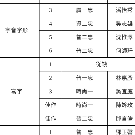
廣一忠
潘怡秀
3
資二忠
吳志雄
4
字音字形
普二忠
沈惟澤
5
普二忠
何師玗
6
從缺
1
普一忠
林嘉彥
2
寫字
時尚一
吳宜庭
3
佳作
時尚一
陳妗玫
佳作
普二忠
邱言儒
普一忠
鄧玉磬
1