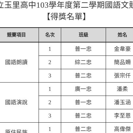
立玉里高中
103
學年度第二學期國語文
【得獎名單】
競賽項目
名次
班級
姓名
普一忠
金韋豪
1
國語朗讀
綜二忠
簡品姍
2
普二忠
張宗仟
3
廣一忠
潘柔
1
國語演說
普一忠
潘玉涵
2
普二忠
李至恩
3
普二忠
高偉傑
1
原住民族