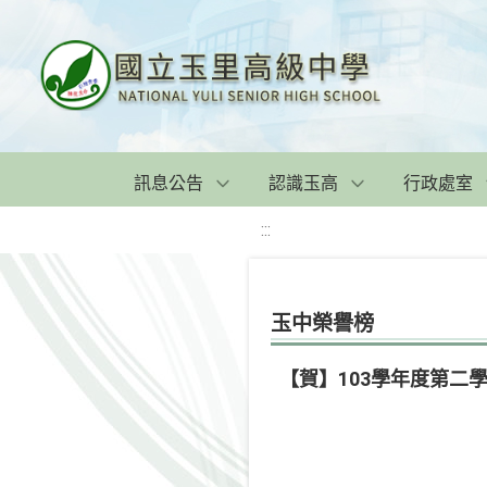
訊息公告
認識玉高
行政處室
:::
玉中榮譽榜
【賀】103學年度第二