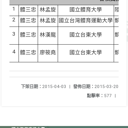
1
體三忠
林孟旋
國立體育大學
陸上
2
體三忠
林孟旋
國立台灣體育運動大學
競技
3
體三忠
林漢龍
國立台東大學
競技
4
體三忠
廖筱堯
國立台東大學
競技
下架日期：
2015-04-03
|
發佈日期：
2015-03-20
點擊率：
577
|