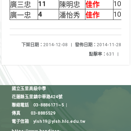
11
100
廣三忠
陳明忠
佳作
4
100
廣一忠
潘怡秀
佳作
下架日期：
2014-12-08
|
發佈日期：
2014-11-28
點擊率：
631
|
國立玉里高級中學
花蓮縣玉里鎮中華路424號
聯絡電話
03-8886171~5
|
傳真
03-8885529
電子信箱
ylsh19@ylsh.hlc.edu.tw