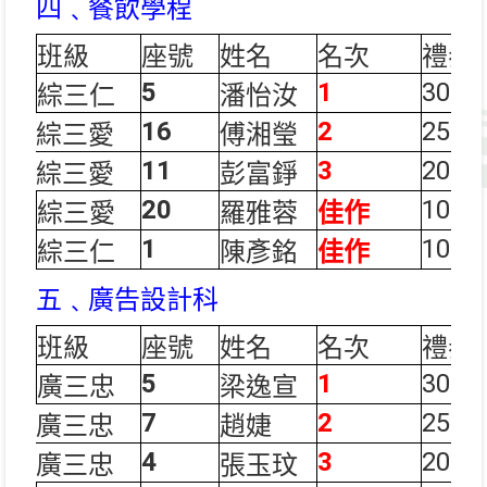
四﹑餐飲學程
班級
座號
姓名
名次
禮券
5
1
300
綜三仁
潘怡汝
16
2
250
綜三愛
傅湘瑩
11
3
200
綜三愛
彭富錚
20
100
綜三愛
羅雅蓉
佳作
1
100
綜三仁
陳彥銘
佳作
五﹑廣告設計科
班級
座號
姓名
名次
禮券
5
1
300
廣三忠
梁逸宣
7
2
250
廣三忠
趙婕
4
3
200
廣三忠
張玉玟