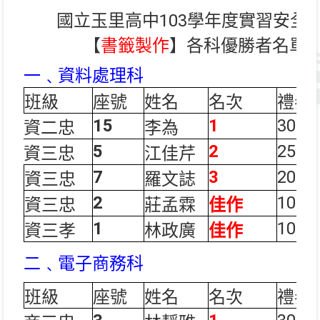
國立玉里高中103學年度實習安全
【
書籤製作
】各科優勝者名單
一﹑資料處理科
班級
座號
姓名
名次
禮券
15
1
300
資二忠
李為
5
2
250
資三忠
江佳芹
7
3
200
資三忠
羅文誌
2
100
資三忠
莊孟霖
佳作
1
100
資三孝
林政廣
佳作
二﹑電子商務科
班級
座號
姓名
名次
禮券