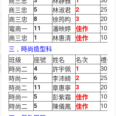
3
1
300
商三忠
林靜雅
5
2
250
商三忠
林淑君
8
3
200
商三忠
徐筠昀
11
100
電商一
潘映婷
佳作
1
100
商三忠
林惠清
佳作
三﹑時尚造型科
班級
座號
姓名
名次
禮券
4
1
300
時尚二
許宇佩
6
2
250
時尚一
李沛綺
11
3
200
時尚二
章惠寧
5
100
時尚一
彭紫霜
佳作
5
100
時尚二
陳儀鳳
佳作