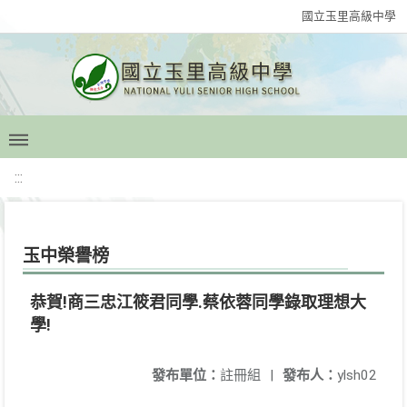
國立玉里高級中學
:::
玉中榮譽榜
恭賀!商三忠江筱君同學.蔡依蓉同學錄取理想大
學!
發布單位：
註冊組
|
發布人：
ylsh02