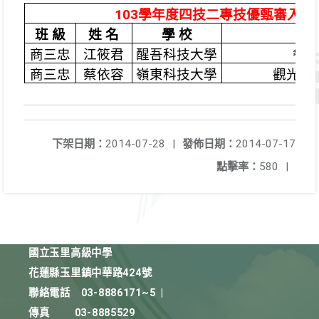
103
學年度四技二專技優甄審入學
班 級
姓 名
學 校
錄
商三忠
江筱君
醒吾科技大學
餐
商三忠
蔡依容
嶺東科技大學
觀光與
下架日期：
2014-07-28
|
發佈日期：
2014-07-17
點擊率：
580
|
國立玉里高級中學
花蓮縣玉里鎮中華路424號
聯絡電話
03-8886171~5
|
傳真
03-8885529