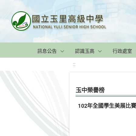
訊息公告
認識玉高
行政處室
:::
玉中榮譽榜
102年全國學生美展比