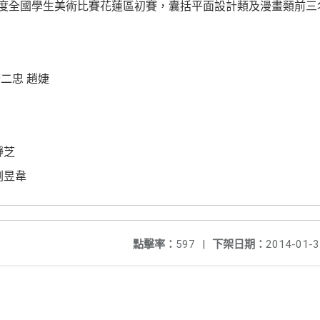
年度全國學生美術比賽花蓮區初賽，囊括平面設計類及漫畫類前三
二忠 趙婕
瀞芝
劉昱韋
點擊率：
597
|
下架日期：
2014-01-3