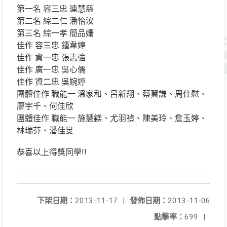
第一名 容三忠 連慧慈
第二名 綜二仁 潘怡汝
第三名 綜一孝 簡品姍
佳作 容三忠 鍾韋婷
佳作 資一忠 張志強
佳作 廣一忠 吳心儒
佳作 資二忠 吳婉婷
團體佳作 職能一 溫家和、呂新翔、蔡翼謙、周仕慰、
廖宇千、何佳欣
團體佳作 職能一 施慧鎂、尤羽禎、陳美玲、詹玉婷、
林瑞芬、潘佳旻
恭喜以上得獎同學!!
下架日期：
2013-11-17
|
發佈日期：
2013-11-06
點擊率：
699
|