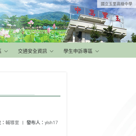
國立玉里高級中學
區
交通安全資訊
學生申訴專區
位：
輔導室
|
發布人：
ylsh17