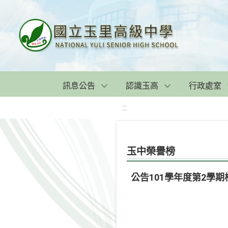
訊息公告
認識玉高
行政處室
:::
玉中榮譽榜
公告101學年度第2學