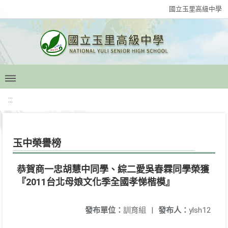
國立玉里高級中學
:::
玉中榮譽榜
恭賀商一忠胡慧中同學、綜二愛吳春霖同學榮獲
『2011台北母娘文化季全國孝悌楷模』
發布單位：
訓育組
|
發布人：
ylsh12