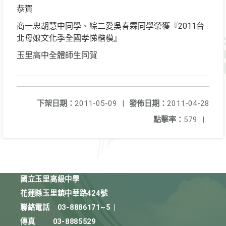
恭賀
商一忠胡慧中同學、綜二愛吳春霖同學榮獲『2011台
北母娘文化季全國孝悌楷模』
玉里高中全體師生同賀
下架日期：
2011-05-09
|
發佈日期：
2011-04-28
點擊率：
579
|
國立玉里高級中學
花蓮縣玉里鎮中華路424號
聯絡電話
03-8886171~5
|
傳真
03-8885529