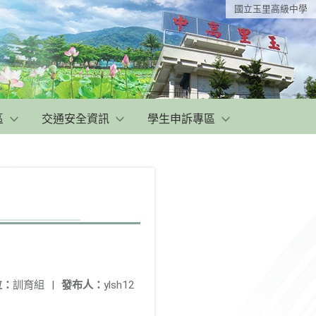
國立玉里高級中學
區
交通安全資訊
學生申訴專區
位：
訓育組
|
發布人：
ylsh12