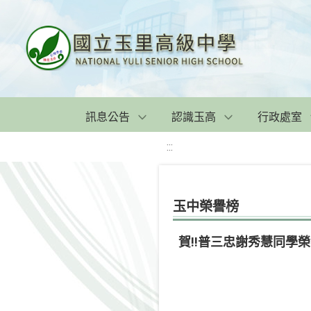
訊息公告
認識玉高
行政處室
:::
玉中榮譽榜
賀!!普三忠謝秀慧同學