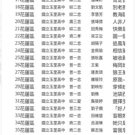
花蓮區
肯定自己
18
花蓮區
國立玉里高中
綜二忠
劉文凱
別老抱怨
19
花蓮區
國立玉里高中
綜二忠
李慧芳
教海鷗飛
20
花蓮區
國立玉里高中
廣三忠
張瑋倩
人非人
21
花蓮區
國立玉里高中
綜二忠
田秀梅
快樂是自
22
花蓮區
國立玉里高中
資二孝
梁芷云
圓一個人
23
花蓮區
國立玉里高中
綜二忠
胡陽子
追風箏的
24
花蓮區
國立玉里高中
綜二忠
金佩瑜
相信夢想
25
花蓮區
國立玉里高中
普一忠
張耿嘉
被收藏的
26
花蓮區
國立玉里高中
普一忠
王紫
梅岡城故
27
花蓮區
國立玉里高中
普一忠
連柔琪
狼王夢
28
花蓮區
國立玉里高中
普一忠
羅筱玲
原我──
29
花蓮區
國立玉里高中
普一忠
劉映彤
穿條紋衣
30
花蓮區
國立玉里高中
普一忠
劉樵
池袋西口
31
花蓮區
國立玉里高中
綜二愛
龔筱婷
選擇生命
32
花蓮區
國立玉里高中
普三忠
劉子嫻
「好人緣
33
花蓮區
國立玉里高中
綜一忠
田維道
盲眼媽媽
34
花蓮區
國立玉里高中
商二忠
呂淑琳
她只是個
35
花蓮區
國立玉里高中
商二忠
蘇志強
當我享受