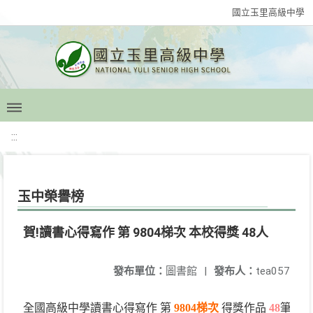
國立玉里高級中學
:::
玉中榮譽榜
賀!讀書心得寫作 第 9804梯次 本校得獎 48人
發布單位：
圖書館
|
發布人：
tea057
全國高級中學讀書心得寫作 第
9804梯次
得獎作品
48
筆資