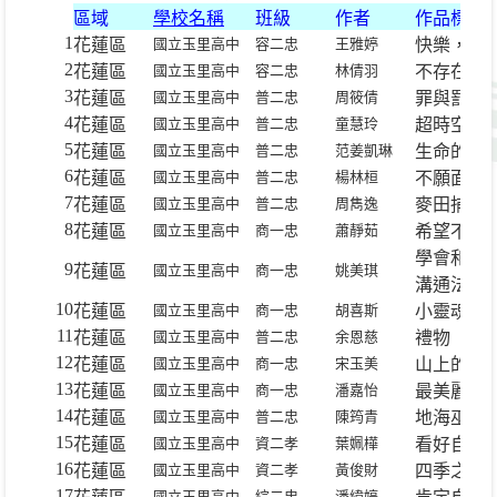
區域
學校名稱
班級
作者
作品標題
1
花蓮區
國立玉里高中
容二忠
王雅婷
快樂，是
2
花蓮區
國立玉里高中
容二忠
林倩羽
不存在的
3
花蓮區
國立玉里高中
普二忠
周筱倩
罪與罰
4
花蓮區
國立玉里高中
普二忠
童慧玲
超時空
5
花蓮區
國立玉里高中
普二忠
范姜凱琳
生命的出
6
花蓮區
國立玉里高中
普二忠
楊林桓
不願面對
7
花蓮區
國立玉里高中
普二忠
周雋逸
麥田捕手
8
花蓮區
國立玉里高中
商一忠
蕭靜茹
希望不是
學會和不
9
花蓮區
國立玉里高中
商一忠
姚美琪
溝通法則
10
花蓮區
國立玉里高中
商一忠
胡喜斯
小靈魂與
11
花蓮區
國立玉里高中
普二忠
余恩慈
禮物
12
花蓮區
國立玉里高中
商一忠
宋玉美
山上的孩
13
花蓮區
國立玉里高中
商一忠
潘嘉怡
最美麗的
14
花蓮區
國立玉里高中
普二忠
陳筠青
地海巫師
15
花蓮區
國立玉里高中
資二孝
葉姵樺
看好自己
16
花蓮區
國立玉里高中
資二孝
黃俊財
四季之秋
17
國立玉里高中
綜二忠
潘緯婷