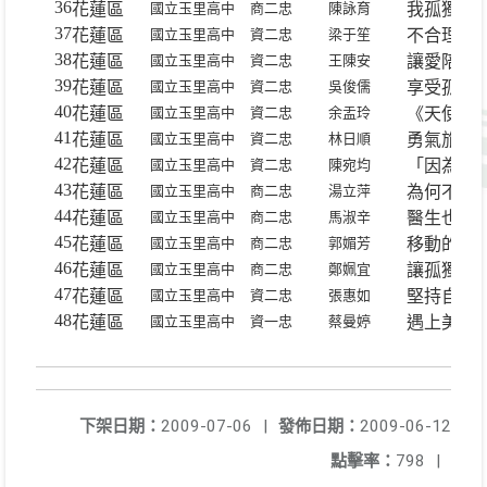
36
花蓮區
國立玉里高中
商二忠
陳詠育
我孤獨的
37
花蓮區
國立玉里高中
資二忠
梁于笙
不合理的
38
花蓮區
國立玉里高中
資二忠
王陳安
讓愛陪你
39
花蓮區
國立玉里高中
資二忠
吳俊儒
享受孤獨
40
花蓮區
國立玉里高中
資二忠
余盂玲
《天使書
41
花蓮區
國立玉里高中
資二忠
林日順
勇氣旅程
42
花蓮區
國立玉里高中
資二忠
陳宛均
「因為孤
43
花蓮區
國立玉里高中
商二忠
湯立萍
為何不孤
44
花蓮區
國立玉里高中
商二忠
馬淑辛
醫生也醫
45
花蓮區
國立玉里高中
商二忠
郭媚芳
移動的學
46
花蓮區
國立玉里高中
商二忠
鄭姵宜
讓孤獨和
47
花蓮區
國立玉里高中
資二忠
張惠如
堅持自我
48
花蓮區
國立玉里高中
資一忠
蔡曼婷
遇上美人
下架日期：
2009-07-06
|
發佈日期：
2009-06-12
點擊率：
798
|