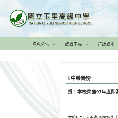
訊息公告
認識玉高
行政處室
:::
玉中榮譽榜
賀！本校榮獲97年度
本校97年度承辦全國技術