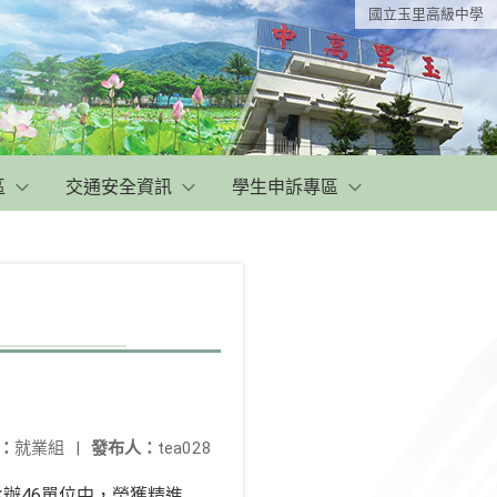
國立玉里高級中學
區
交通安全資訊
學生申訴專區
：
就業組
|
發布人：
tea028
辦46單位中，榮獲精進