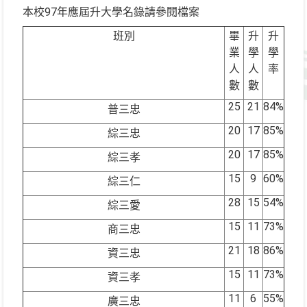
本校97年應屆升大學名錄請參閱檔案
班別
畢
升
升
業
學
學
人
人
率
數
數
25
21
84%
普三忠
20
17
85%
綜三忠
20
17
85%
綜三孝
15
9
60%
綜三仁
28
15
54%
綜三愛
15
11
73%
商三忠
21
18
86%
資三忠
15
11
73%
資三孝
11
6
55%
廣三忠