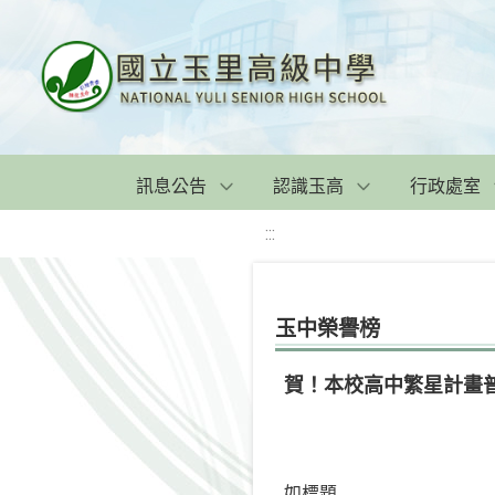
訊息公告
認識玉高
行政處室
:::
玉中榮譽榜
賀！本校高中繁星計畫
如標題