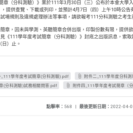
試簡章（分科測驗）》業於111年3月30日（三）公布於本會大學
c.edu.tw），提供查覽、下載或列印，並預計4月7日（四）上午10
試場規則及違規處理辦法等事項，請欲報考111分科測驗之考生
簡章，因未與學測、英聽簡章合併出版，印製份數有限，提供欲
見《111學年度考試簡章（分科測驗）》封底之出版訊息，索取期限
日（日）止。
_111學年度考試簡章(分科測驗).pdf
附件二_111學年度分科測
章(分科測驗)試務相關問答.pdf
附件四_111學年度考試簡章（分
點擊率：
568
|
最後更新日期：
2022-04-0