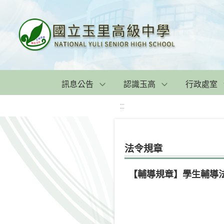
訊息公告
認識玉高
行政處室
:::
法令規章
【輔導規章】學生輔導法(10