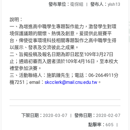
發布單位：
衛保組
|
發布人：
ylsh13
說明：
一、為增進高中職學生專題製作能力，激發學生對環
境保護議題的關懷、熱情及創意，爰提供此競賽平
台，俾使從事環境科技相關專題製作之高中職學生得
以展示、發表及交流彼此之成果。
二、旨揭投稿及報名日期為即日起至109年3月27日
止；通過初審而入選者須於109年4月16日，至本校大
禮堂參加決賽。
三、活動聯絡人：施凱鐘先生；電話：06-2664911分
機7251；email：
skcclerk@mail.cnu.edu.tw
。
下架日期：
2020-03-07
|
發佈日期：
2020-02-07
點擊率：
605
|