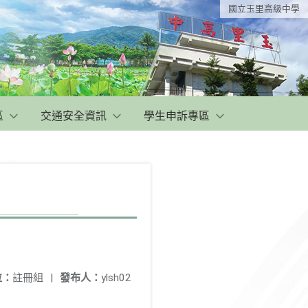
國立玉里高級中學
區
交通安全資訊
學生申訴專區
位：
註冊組
|
發布人：
ylsh02