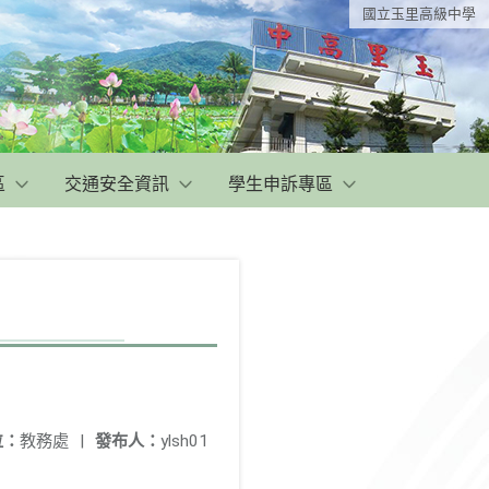
國立玉里高級中學
區
交通安全資訊
學生申訴專區
位：
教務處
|
發布人：
ylsh01