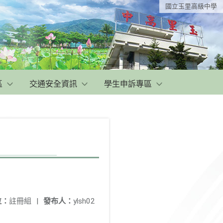
國立玉里高級中學
區
交通安全資訊
學生申訴專區
位：
註冊組
|
發布人：
ylsh02