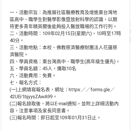
一、活動宗旨：為推展社區醫療教育及增進東台灣地
區高中、職學生對醫學影像暨放射科學的認識，以期
待更多青年精英爾後能夠投入醫放職場的工作行列。
二、活動時間：109年02月15日(星期六)，10時至17時
40分。
三、活動地點：本校、佛教慈濟醫療財團法人花蓮慈
濟醫院。
四、學員資格：東台灣高中、職學生(高年級生優先)。
五、學員名額：45人，備取10名
六、活動費用：免費。
七、報名方式：
(一)上網填寫報名表，網址：https:／／forms.gle／
42UEr1bjyysZAwA99。
(二)報名錄取後，將以E-mail通知，並附上詳細活動內
容，注意事項及家長同意書。
(三)報名時間：即日起至109年01月31日止。