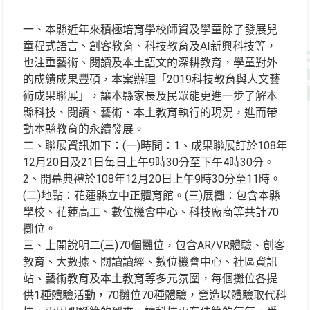
一、本縣近年來積極培育學校師資及學童除了發展兒
童程式語言、創客教育、科技教育及AI新興科技等，
也注重藝術、閱讀及本土語文的深耕教育，學童對外
的成績成果豐碩，本案辦理「2019科技教育與人文藝
術成果聯展」，讓本縣家長及民眾能更進一步了解本
縣科技、閱讀、藝術、本土教育執行的現況，進而帶
動本縣教育的永續發展。
二、聯展資訊如下：(一)時間：1、成果聯展訂於108年
12月20日及21日每日上午9時30分至下午4時30分。
2、開幕典禮於108年12月20日上午9時30分至11時。
(二)地點：花蓮縣立中正體育館。(三)展攤：包含本縣
學校、花蓮高工、數位機會中心、科技廠商等共計70
攤位。
三、上開說明二(三)70個攤位，包含AR/VR體驗、創客
教育、大數據、閱讀讀經、數位機會中心、社區資訊
站、藝術教育及本土教育等多元氛圍，每個攤位各提
供1種體驗活動，70攤位70種體驗，營造以體驗取代科