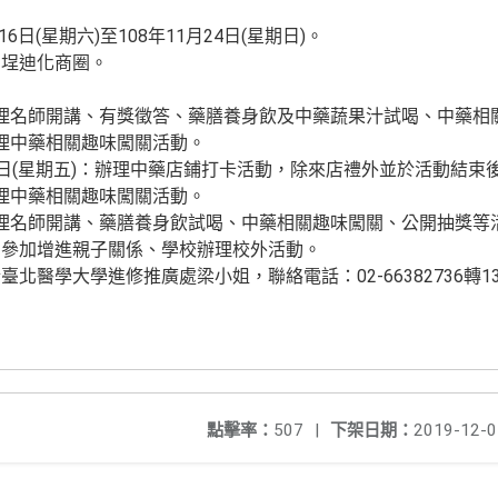
6日(星期六)至108年11月24日(星期日)。
稻埕迪化商圈。
)：辦理名師開講、有獎徵答、藥膳養身飲及中藥蔬果汁試喝、中藥
：辦理中藥相關趣味闖關活動。
)至22日(星期五)：辦理中藥店鋪打卡活動，除來店禮外並於活動結
：辦理中藥相關趣味闖關活動。
)：辦理名師開講、藥膳養身飲試喝、中藥相關趣味闖關、公開抽獎等
同參加增進親子關係、學校辦理校外活動。
北醫學大學進修推廣處梁小姐，聯絡電話：02-66382736轉1
點擊率：
507
|
下架日期：
2019-12-0