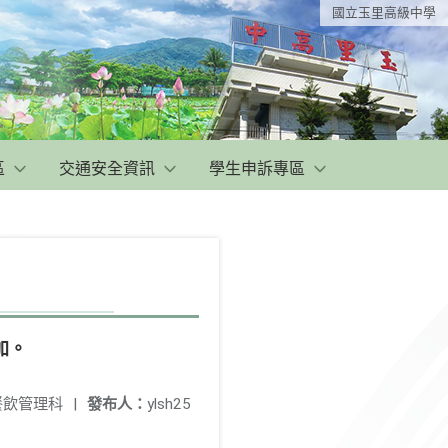
國立玉里高級中學
區
交通安全資訊
學生申訴專區
加。
餐飲管理科
|
發布人：
ylsh25