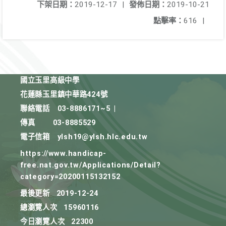
下架日期：
2019-12-17
|
發佈日期：
2019-10-21
點擊率：
616
|
國立玉里高級中學
花蓮縣玉里鎮中華路424號
聯絡電話
03-8886171~5
|
傳真
03-8885529
電子信箱
ylsh19@ylsh.hlc.edu.tw
https://www.handicap-
free.nat.gov.tw/Applications/Detail?
category=20200115132152
最後更新
2019-12-24
總瀏覽人次
15960116
今日瀏覽人次
22300