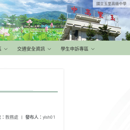
國立玉里高級中學
區
交通安全資訊
學生申訴專區
位：
教務處
|
發布人：
ylsh01