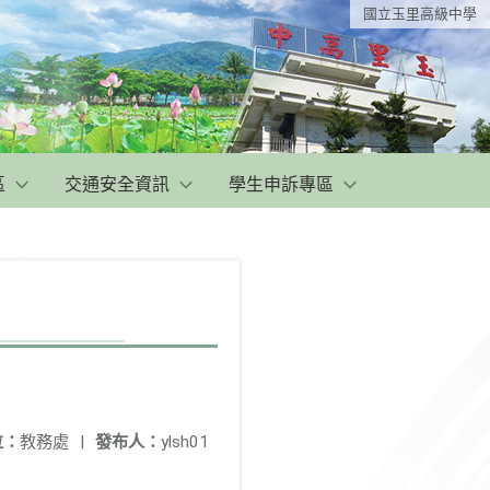
國立玉里高級中學
區
交通安全資訊
學生申訴專區
位：
教務處
|
發布人：
ylsh01