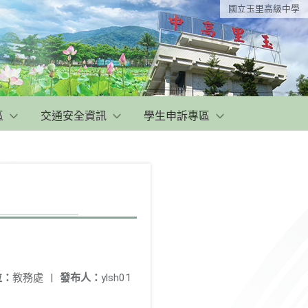
國立玉里高級中學
區
交通安全資訊
學生申訴專區
位：
教務處
|
發布人：
ylsh01