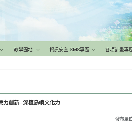
教學園地
資訊安全ISMS專區
各項計畫專
9原力創新─深植島嶼文化力
發布單