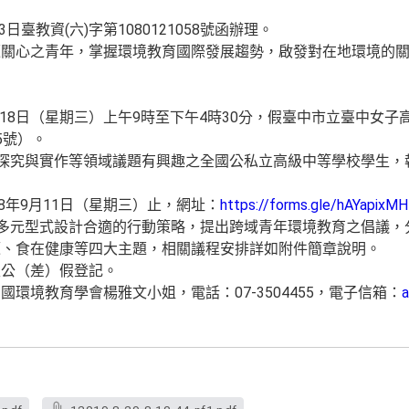
日臺教資(六)字第1080121058號函辦理。
題關心之青年，掌握環境教育國際發展趨勢，啟發對在地環境的
9月18日（星期三）上午9時至下午4時30分，假臺中市立臺中女
5號）。
育探究與實作等領域議題有興趣之全國公私立高級中等學校學生，
08年9月11日（星期三）止，網址：
https://forms.gle/hAYapix
以多元型式設計合適的行動策略，提出跨域青年環境教育之倡議，
源、食在健康等四大主題，相關議程安排詳如附件簡章說明。
生公（差）假登記。
環境教育學會楊雅文小姐，電話：07-3504455，電子信箱：