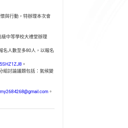
關懷與行動，特辦理本次會
子高級中等學校大禮堂辦理
報名人數至多80人，以報名
MH5SHZ1ZJ8
。
分組討論議題包括：氣候變
amy2684268@gmail.com
。