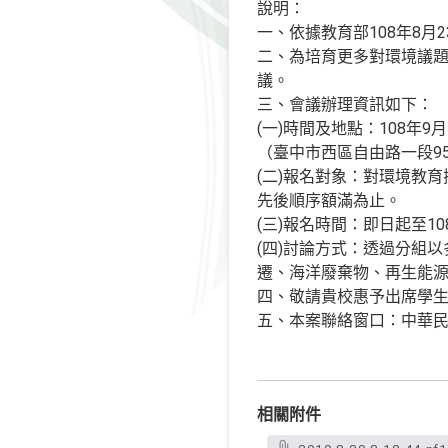
說明：
一、依據教育部108年8月23
二、為培育更多對環境議
議。
三、會議辦理資訊如下：
(一)時間及地點：108年
（臺中市西區自由路一段9
(二)報名對象：對環境教
先後順序額滿為止。
(三)報名時間：即日起至1
(四)討論方式：透過分組
遷、海洋廢棄物、再生能
四、敬請貴校惠予出席學
五、本案聯絡窗口：中華民國
相關附件