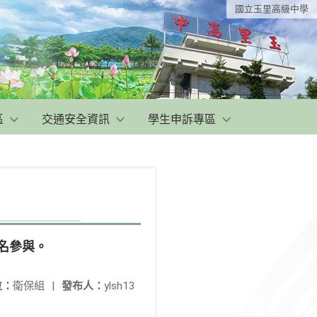
國立玉里高級中學
區
交通安全資訊
學生申訴專區
名參與。
位：
衛保組
|
發布人：
ylsh13