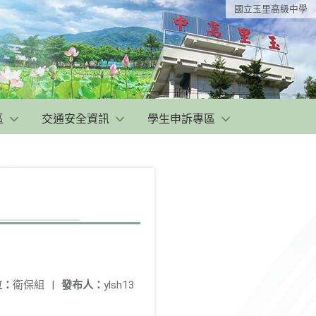
國立玉里高級中學
區
交通安全資訊
學生申訴專區
位：
衛保組
|
發布人：
ylsh13