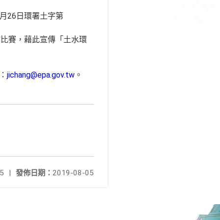
7月26日環署土字第
作比賽，藉此宣傳「土水環
件：
jichang@epa.gov.tw
。
5
|
發佈日期：
2019-08-05