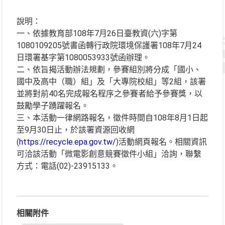
說明：
一、依據教育部108年7月26日臺教資(六)字第
1080109205號書函轉行政院環境保護署108年7月24
日環署基字第1080053933號函辦理。
二、依旨揭活動辦法規劃，參賽組別將分成「國小、
國中及高中（職）組」及「大專院校組」等2組，該署
並將對前40名完成報名程序之參賽者給予參賽獎，以
鼓勵學子踴躍報名。
三、本活動一律網路報名，徵件時間自108年8月1日起
至9月30日止，於該署資源回收網
(
https://recycle.epa.gov.tw/
)活動網頁報名。相關資訊
可洽該活動「微電影創意競賽徵件小組」洽詢，聯繫
方式：電話(02)-23915133。
相關附件