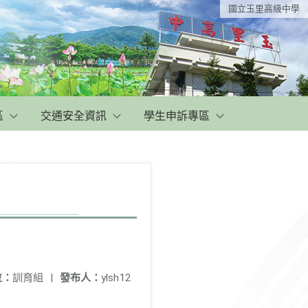
國立玉里高級中學
區
交通安全資訊
學生申訴專區
位：
訓育組
|
發布人：
ylsh12