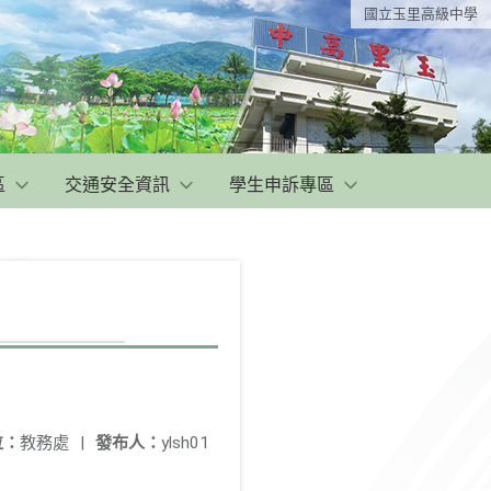
國立玉里高級中學
區
交通安全資訊
學生申訴專區
位：
教務處
|
發布人：
ylsh01