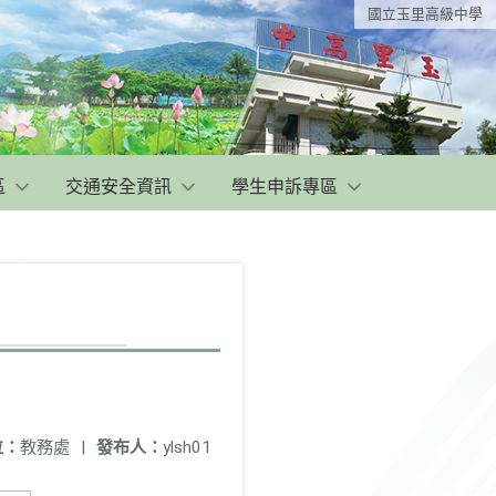
國立玉里高級中學
區
交通安全資訊
學生申訴專區
位：
教務處
|
發布人：
ylsh01