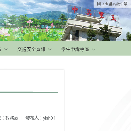
國立玉里高級中學
區
交通安全資訊
學生申訴專區
位：
教務處
|
發布人：
ylsh01