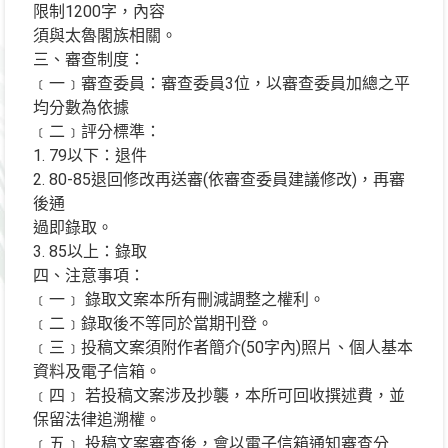
限制1200字，內容
須與太魯閣族相關。
三、審查制度：
﹝一﹞審查委員：審查委員3位，以審查委員加總之平
均分數為依據
﹝二﹞評分標準：
1. 79以下：退件
2. 80-85退回修改再送審(依審查委員建議修改)，再審
後通
過即錄取。
3. 85以上：錄取
四、注意事項：
﹝一﹞ 錄取文案本所有刪減調整之權利。
﹝二﹞錄取後不等同於當期刊登。
﹝三﹞投稿文案須附作者簡介(50字內)照片、個人基本
資料及電子信箱。
﹝四﹞ 若投稿文案涉及抄襲，本所可回收撰述費，並
保留法律追溯權。
﹝五﹞ 投稿文案審查後，會以電子信箱通知審查分