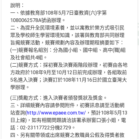
說明：
一、依據教育部108年5月7日臺教資(六)字第
1080062578A號函辦理。
二、為提升全民環境素養，並以寓教於樂方式吸引民
眾及學校師生學習環境知識，該署與教育部共同辦理
旨揭競賽活動，競賽規劃內容及辦理期程摘要如下：
(一)競賽報名組別：分為國小組、國中組、高中(職)組
及社會組共4組。
(二)競賽方式：採初賽及決賽兩階段辦理，初賽由各地
方政府於108年9月至10月12日前完成辦理，各組取前
5名進入決賽；決賽訂於108年11月16日於國立臺灣大
學辦理。
(三)獎勵方式：進入決賽者頒發獎狀及獎金。
三、詳細競賽內容請參閱附件，初賽訊息請至活動網
站查詢(
http://www.epaee.com.tw/
，預計108年5月13
日上線)，如有相關問題請洽該署承辦窗口張小姐，電
話：02-23117722分機2729。
四、另有關帶領或出席競賽之教職員公假及得獎者敘