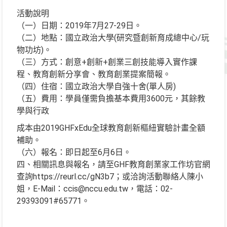
活動說明
（一）日期：2019年7月27-29日。
（二）地點：國立政治大學(研究暨創新育成總中心/玩
物功坊)。
（三）方式：創意+創新+創業三創技能導入實作課
程、教育創新分享會、教育創業提案簡報。
（四）住宿：國立政治大學自強十舍(單人房)
（五）費用：學員僅需負擔基本費用3600元，其餘教
學與行政
成本由2019GHFxEdu全球教育創新樞紐實驗計畫全額
補助。
（六）報名：即日起至6月6日。
四、相關訊息與報名，請至GHF教育創業家工作坊官網
查詢https://reurl.cc/gN3b7；或洽詢活動聯絡人陳小
姐，E-Mail：ccis@nccu.edu.tw，電話：02-
29393091#65771。