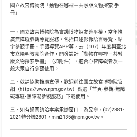
國立故宮博物院「動物在哪裡－共融版文物探索 手
冊」
一、國立故宮博物院為實踐博物館友善平權，常年推
廣無障礙參觀導覽服務，包括口述影像語言導覽、點
字參觀手冊、手語導覽APP等，去（107）年度與臺北
市立陽明教養院合作，開發設計「動物在哪裡－共融
版文物探索手冊」（如附件），適合心智障礙者及一
般大眾自行參觀使用。
二、敬請協助推廣宣傳，歡迎前往國立故宮博物院官
網（https://www.npm.gov.tw）點選「首頁-參觀-無障
礙專區-無障礙參觀服務」下載使用。
三、如有疑問請洽本案承辦窗口：游旻寧，(02)2881-
2021轉分機2801，mini2135@npm.gov.tw。