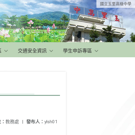
國立玉里高級中學
區
交通安全資訊
學生申訴專區
位：
教務處
|
發布人：
ylsh01